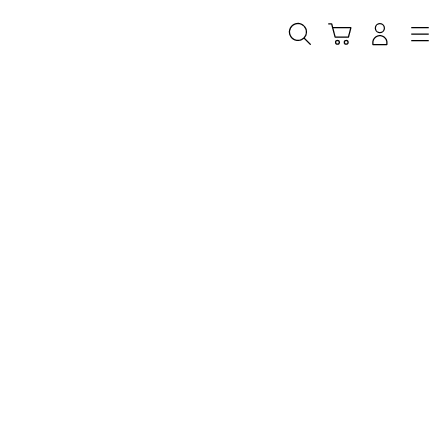
Cari
Troli
Login
Navigation
close