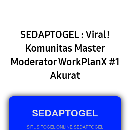
SEDAPTOGEL : Viral!
Komunitas Master
Moderator WorkPlanX #1
Akurat
SEDAPTOGEL
SITUS TOGEL ONLINE SEDAPTOGEL