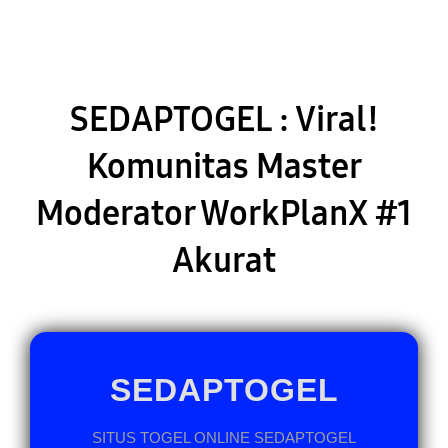
SEDAPTOGEL : Viral!
Komunitas Master
Moderator WorkPlanX #1
Akurat
SEDAPTOGEL
SITUS TOGEL ONLINE SEDAPTOGEL