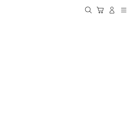
Cari
Troli
Login
Navigation
close